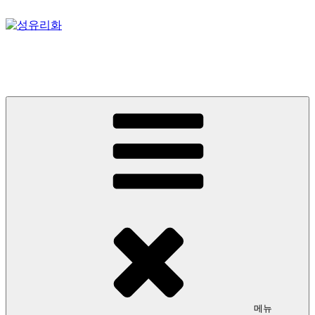
콘
텐
츠
성유리화
로
바
스테인드글라스, 성미술, 성당 아트디렉팅
로
가
기
메뉴