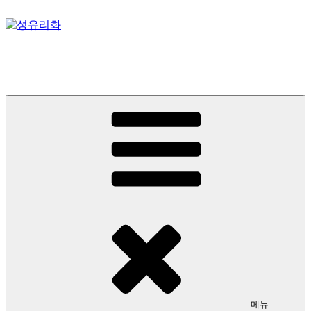
콘
텐
츠
성유리화
로
바
스테인드글라스, 성미술, 성당 아트디렉팅
로
가
기
메뉴