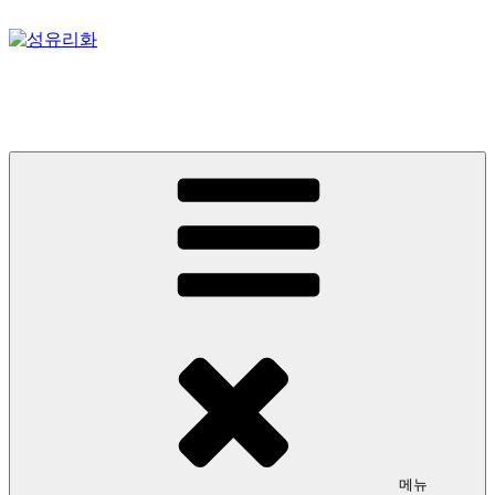
콘
텐
츠
성유리화
로
바
스테인드글라스, 성미술, 성당 아트디렉팅
로
가
기
메뉴