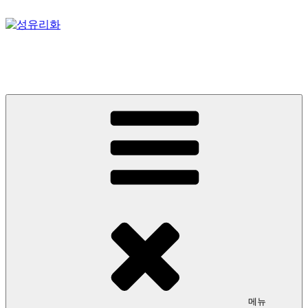
콘
텐
츠
성유리화
로
바
스테인드글라스, 성미술, 성당 아트디렉팅
로
가
기
메뉴