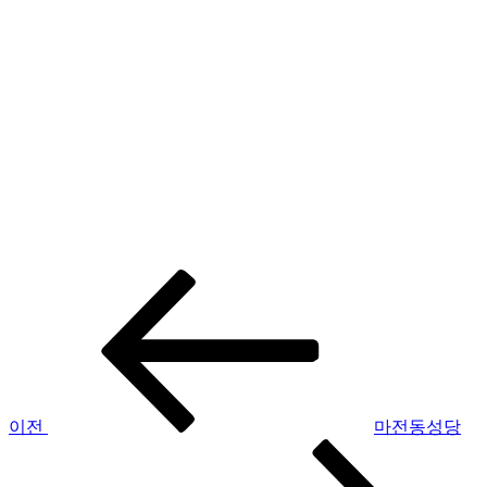
이
글
전
탐
글
색
이전
마전동성당
다
음