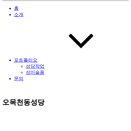
홈
소개
포트폴리오
성당작업
성미술품
문의
오목천동성당